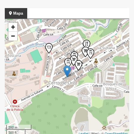
Mapa
+
−
200 m
500 ft
Leaflet
| Wasi - ©
OpenStreetMap