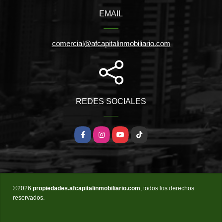
EMAIL
comercial@afcapitalinmobiliario.com
REDES SOCIALES
Facebook
Instagram
YouTube
TikTok
©2026
propiedades.afcapitalinmobiliario.com
, todos los derechos
reservados.