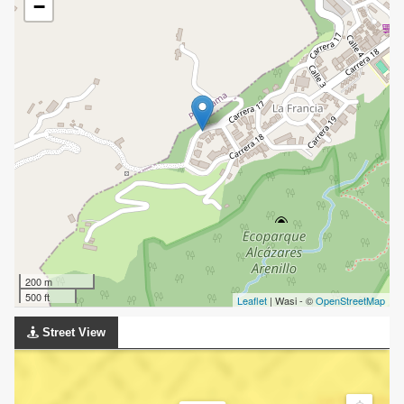
−
200 m
500 ft
Leaflet
| Wasi - ©
OpenStreetMap
Street View