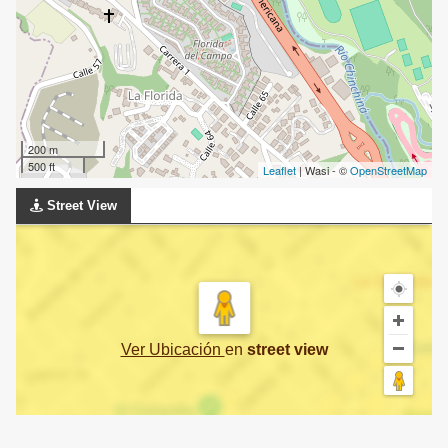
200 m
500 ft
Leaflet
| Wasi - ©
OpenStreetMap
Street View
Ver Ubicación
en
street view