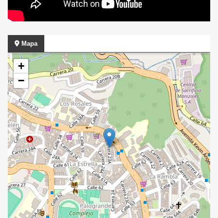
Mapa
+
−