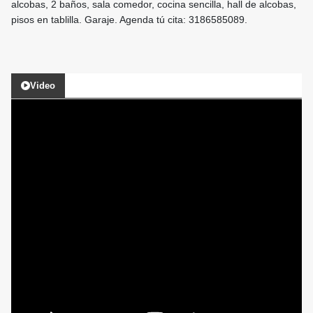
alcobas, 2 baños, sala comedor, cocina sencilla, hall de alcobas,
pisos en tablilla. Garaje. Agenda tú cita: 3186585089.
Video