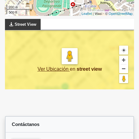
200 m
500 ft
Leaflet
| Wasi - ©
OpenStreetMap
Street View
Ver Ubicación
en
street view
Contáctanos