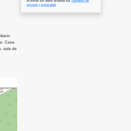
Al enviar tus datos aceptas los
Términos de
servicio y privacidad
liario
ar. Casa
, sala de