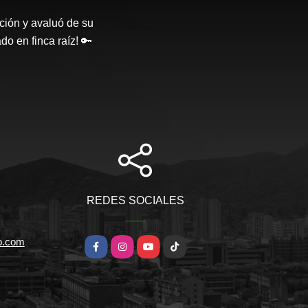
ción y avaluó de su
o en finca raíz! 🔑
REDES SOCIALES
io.com
Facebook
Instagram
YouTube
TikTok