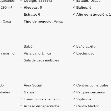
ayacanes
Código:
8298942
Estado:
Usado
290 m²
Alcobas:
6
Baños:
6
Estrato:
6
Año construcción:
1
:
Casa
Tipo de negocio:
Venta
Balcón
Baño auxiliar
 / mármol
Vista panorámica
Electricidad
Sala de usos múltiples
ado
Área Social
Centros comerciales
sidades
Garaje
Parques cercanos
l
Trans. público cercano
Vigilancia
Acceso discapacitados
Centro Médico