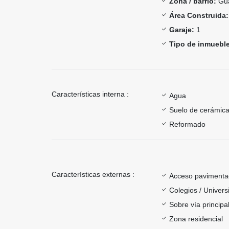
Zona / barrio:
Gu
Área Construida:
Garaje:
1
Tipo de inmueble
Características interna :
Agua
Suelo de cerámica
Reformado
Características externas :
Acceso paviment
Colegios / Univer
Sobre vía principa
Zona residencial