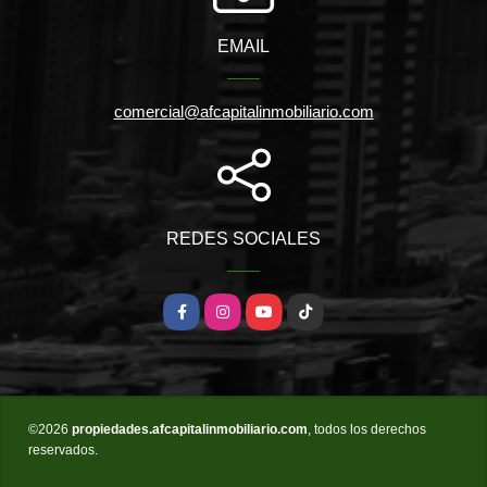
EMAIL
comercial@afcapitalinmobiliario.com
REDES SOCIALES
Facebook
Instagram
YouTube
TikTok
©2026
propiedades.afcapitalinmobiliario.com
, todos los derechos
reservados.