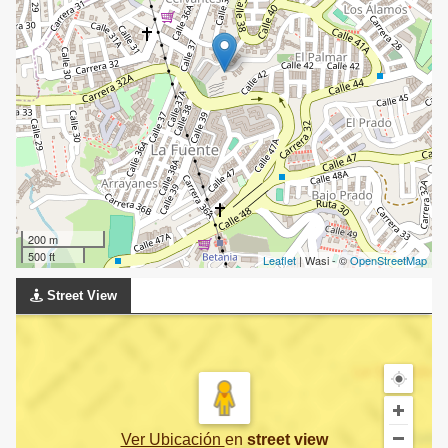
200 m
500 ft
Leaflet
| Wasi - ©
OpenStreetMap
Street View
Ver Ubicación
en
street view