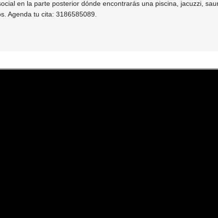
ocial en la parte posterior dónde encontrarás una piscina, jacuzzi, sa
os. Agenda tu cita: 3186585089.