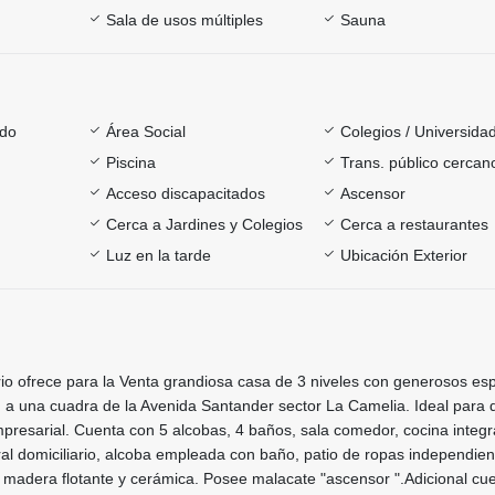
Sala de usos múltiples
Sauna
ado
Área Social
Colegios / Universida
Piscina
Trans. público cercan
Acceso discapacitados
Ascensor
Cerca a Jardines y Colegios
Cerca a restaurantes
Luz en la tarde
Ubicación Exterior
rio ofrece para la Venta grandiosa casa de 3 niveles con generosos es
 a una cuadra de la Avenida Santander sector La Camelia. Ideal para d
mpresarial. Cuenta con 5 alcobas, 4 baños, sala comedor, cocina integr
ral domiciliario, alcoba empleada con baño, patio de ropas independient
 madera flotante y cerámica. Posee malacate "ascensor ".Adicional cu