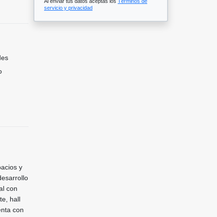
Al enviar tus datos aceptas los
Términos de
servicio y privacidad
des
o
pacios y
esarrollo
al con
e, hall
enta con