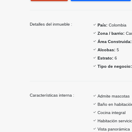
Detalles del inmueble :
País:
Colombia
Zona / barrio:
Cam
Área Construida:
Alcobas:
5
Estrato:
6
Tipo de negocio:
Características interna :
Admite mascotas
Baño en habitación
Cocina integral
Habitación servici
Vista panorámica