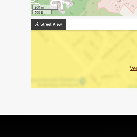
200 m
500 ft
Street View
Ve