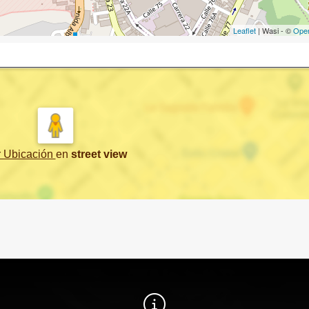
Leaflet
| Wasi - ©
Ope
r Ubicación
en
street view