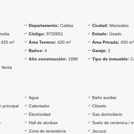
Departamento:
Caldas
Ciudad:
Manizales
elia
Código:
9720651
Estado:
Usado
420 m²
Área Terreno:
420 m²
Área Privada:
420 m
Baños:
4
Garaje:
2
Año construcción:
1998
Tipo de inmueble:
C
Venta
Agua
Baño auxiliar
 principal
Calentador
Clósets
Electricidad
Gas domiciliario
o
Hall de alcobas
Suelo de cerámica / 
Zona de lavandería
Jacuzzi