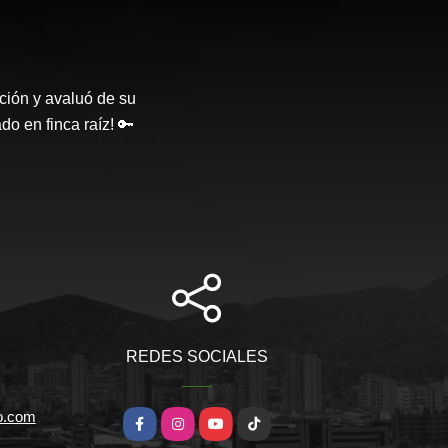
ción y avaluó de su
o en finca raíz! 🔑
REDES SOCIALES
io.com
Facebook
Instagram
YouTube
TikTok