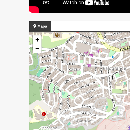
Mapa
+
−