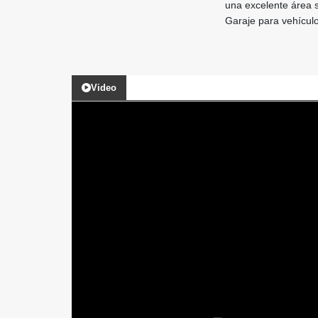
una excelente área s
Garaje para vehícul
Video