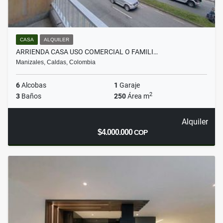
CASA
ALQUILER
ARRIENDA CASA USO COMERCIAL O FAMILI…
Manizales, Caldas, Colombia
6
Alcobas
1
Garaje
2
3
Baños
250
Área m
Alquiler
$4.000.000
COP