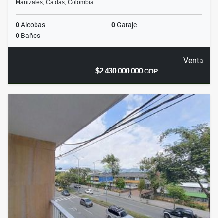
Manizales, Caldas, Colombia
0
Alcobas
0
Garaje
0
Baños
Venta
$2.430.000.000
COP