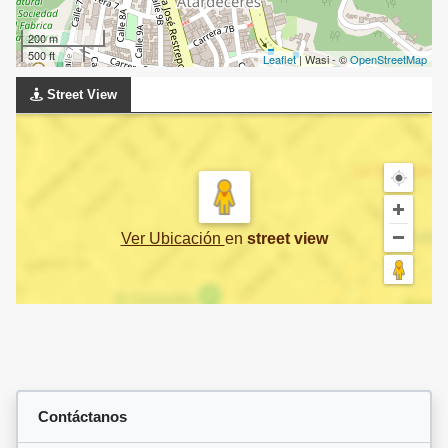
200 m
500 ft
Leaflet
| Wasi - ©
OpenStreetMap
Street View
Ver Ubicación
en
street view
Contáctanos