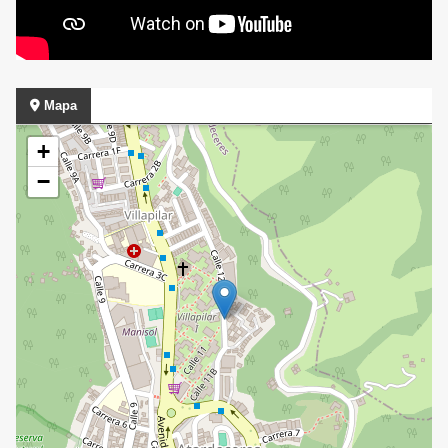
Mapa
+
−