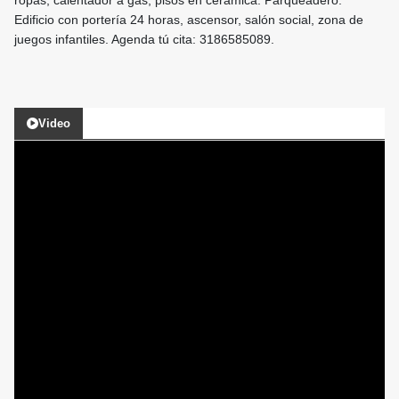
ropas, calentador a gas, pisos en cerámica. Parqueadero.
Edificio con portería 24 horas, ascensor, salón social, zona de
juegos infantiles. Agenda tú cita: 3186585089.
Video