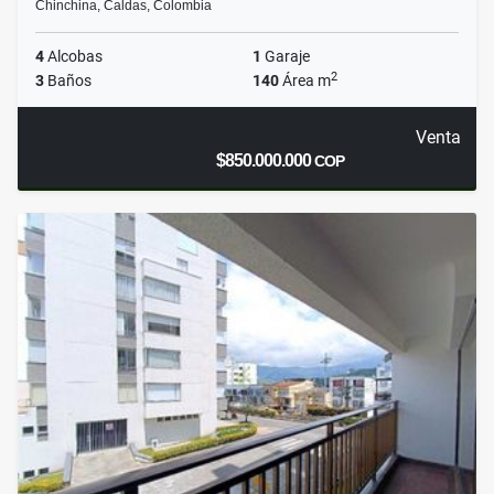
Chinchina, Caldas, Colombia
4
Alcobas
1
Garaje
2
3
Baños
140
Área m
Venta
$850.000.000
COP