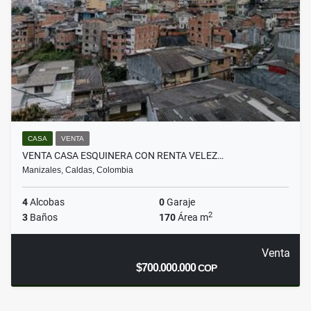
CASA
VENTA
VENTA CASA ESQUINERA CON RENTA VELEZ…
Manizales, Caldas, Colombia
4
Alcobas
0
Garaje
2
3
Baños
170
Área m
Venta
$700.000.000
COP