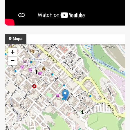
Mapa
+
−