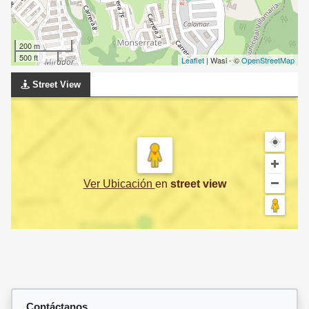
200 m
500 ft
Leaflet
| Wasi - ©
OpenStreetMap
Street View
Ver Ubicación
en
street view
Contáctanos