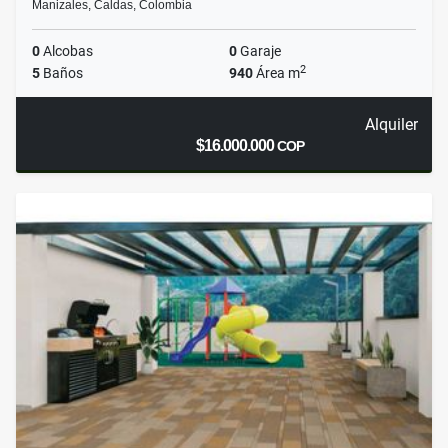
Manizales, Caldas, Colombia
0
Alcobas
0
Garaje
2
5
Baños
940
Área m
Alquiler
$16.000.000
COP