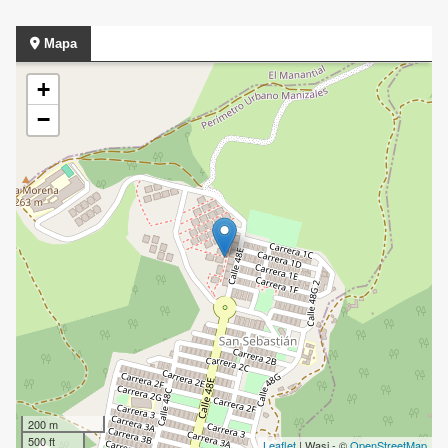
Mapa
+
−
200 m
500 ft
Leaflet
| Wasi - ©
OpenStreetMap