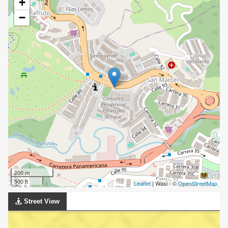
+
−
200 m
500 ft
Leaflet
| Wasi - ©
OpenStreetMap
Street View