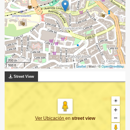
200 m
500 ft
Leaflet
| Wasi - ©
OpenStreetMap
Street View
Ver Ubicación
en
street view