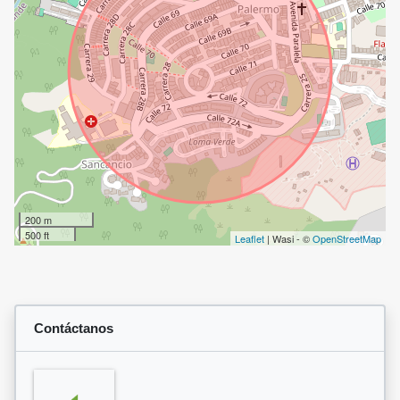
200 m
500 ft
Leaflet
| Wasi - ©
OpenStreetMap
Contáctanos