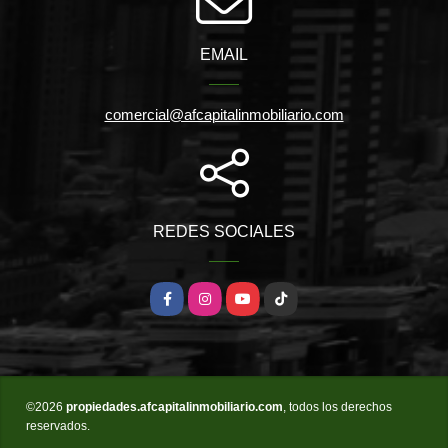
EMAIL
comercial@afcapitalinmobiliario.com
REDES SOCIALES
Facebook
Instagram
YouTube
TikTok
©2026
propiedades.afcapitalinmobiliario.com
, todos los derechos
reservados.