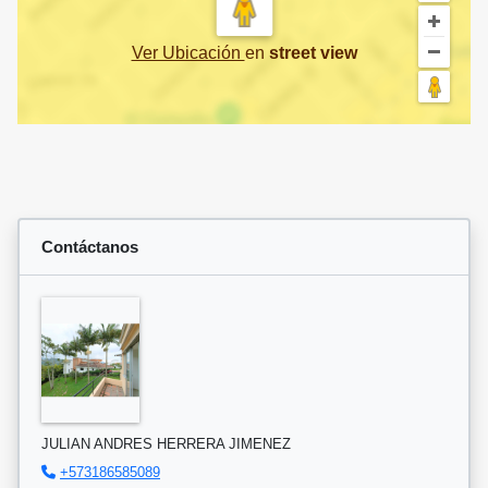
Ver Ubicación
en
street view
Contáctanos
JULIAN ANDRES HERRERA JIMENEZ
+573186585089