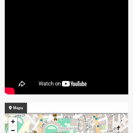
Mapa
+
−