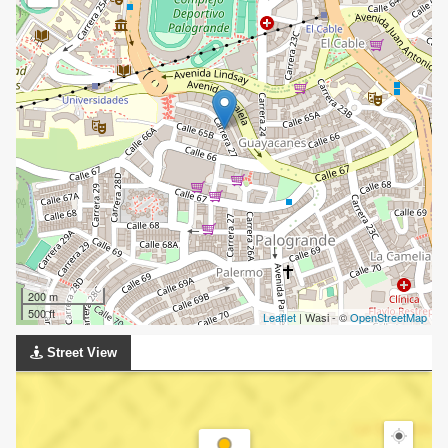
200 m
500 ft
Leaflet
| Wasi - ©
OpenStreetMap
Street View