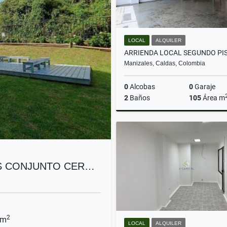
LOCAL
ALQUILER
Manizales, Caldas, Colombia
0
Alcobas
0
Garaje
2
Baños
105
Área m
A
$4.500.000
S CONJUNTO CER…
2
 m
LOCAL
ALQUILER