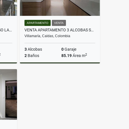
APARTAMENTO
VENTA
ARRIENDA LOCAL SEGUNDO PISO LA ENEA MANIZALES
VENTA APARTAMENTO 3 ALCOBAS SECTOR EL CRUCERO VILLAMARIA MANIZALES
Villamaría, Caldas, Colombia
3
Alcobas
0
Garaje
2
2
2
Baños
85.19
Área m
lquiler
Venta
$367.000.000