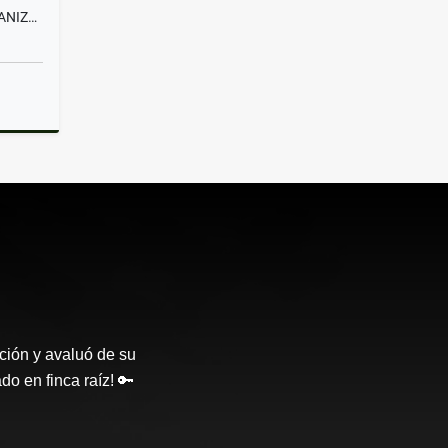
ARRIENDO OFICINA, CENTRO MANIZALES, CALDAS
lquiler
ción y avaluó de su
o en finca raíz! 🔑