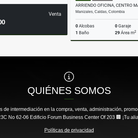
Manizales, Caldas, Colombia
Venta
00
0
Alcobas
0
Garaje
2
1
Baño
29
Área m
A
$900.000
QUIÉNES SOMOS
s de intermediación en la compra, venta, administración, promo
3C No 62-06 Edificio Forum Business Center Of 203 🏢 ¡Tu aliad
Políticas de privacidad