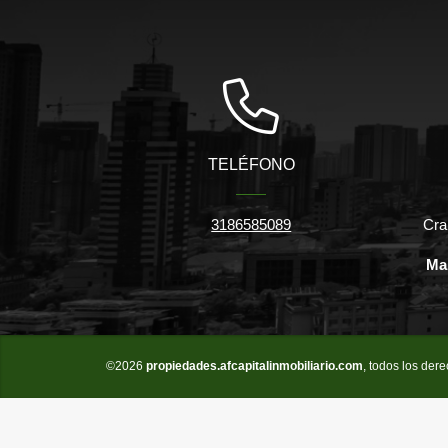
TELÉFONO
3186585089
Cra
Ma
©2026
propiedades.afcapitalinmobiliario.com
, todos los der