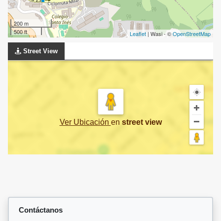
200 m
500 ft
Leaflet
| Wasi - ©
OpenStreetMap
Street View
Ver Ubicación
en
street view
Contáctanos