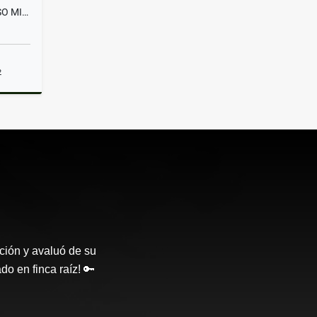
ARRIENDA LOCAL SEGUNDO PISO MILÁN MANIZALES
2
lquiler
ción y avaluó de su
o en finca raíz! 🔑