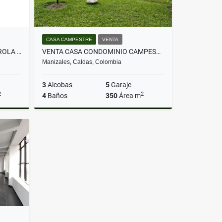
CASA CAMPESTRE
VENTA
VENTA CASA 4 ALCOBAS LA CAROLA MANIZALES
VENTA CASA CONDOMINIO CAMPESTRE EL ROSARIO SAN PEREGRINO MANIZALES
Manizales, Caldas, Colombia
3
Alcobas
5
Garaje
2
2
4
Baños
350
Área m
Venta
Venta
$1.590.000.000