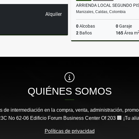
Manizales, Caldas, Colombia
Alquiler
0
Alcobas
0
Garaje
2
Baños
165
Área m
A
$7.000.000
QUIÉNES SOMOS
s de intermediación en la compra, venta, administración, promo
3C No 62-06 Edificio Forum Business Center Of 203 🏢 ¡Tu aliad
Políticas de privacidad