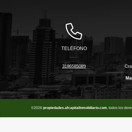
TELÉFONO
3186585089
Cra
Ma
©2026
propiedades.afcapitalinmobiliario.com
, todos los der