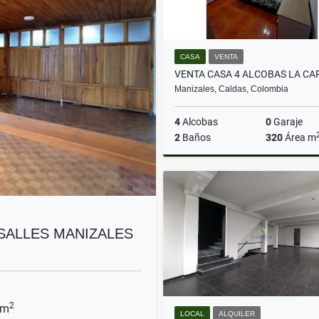
CASA
VENTA
Manizales, Caldas, Colombia
4
Alcobas
0
Garaje
2
Baños
320
Área m
$380.000.000
RSALLES MANIZALES
2
 m
LOCAL
ALQUILER