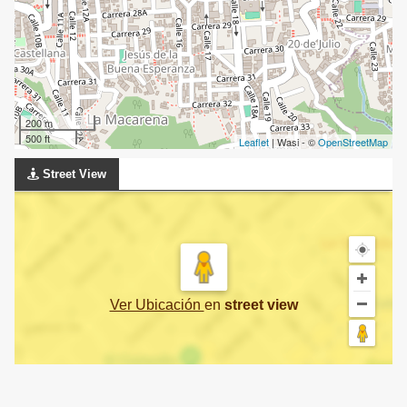
200 m
500 ft
Leaflet
| Wasi - ©
OpenStreetMap
Street View
Ver Ubicación
en
street view