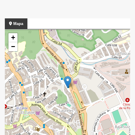
Mapa
+
−