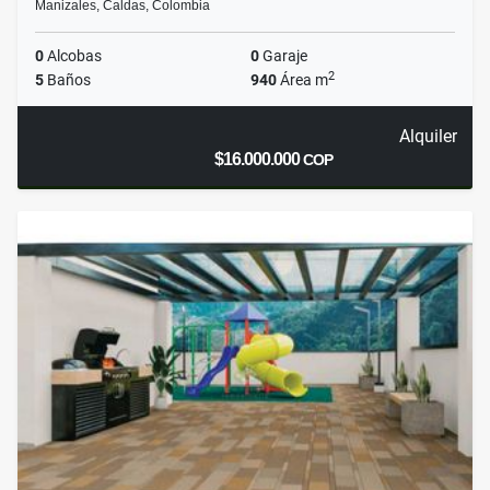
Manizales, Caldas, Colombia
0
Alcobas
0
Garaje
2
5
Baños
940
Área m
Alquiler
$16.000.000
COP