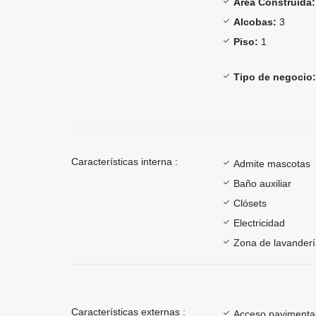
Área Construida:
Alcobas:
3
Piso:
1
Tipo de negocio:
Características interna :
Admite mascotas
Baño auxiliar
Clósets
Electricidad
Zona de lavander
Características externas :
Acceso paviment