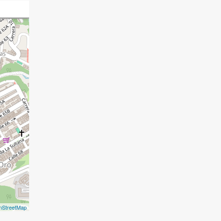
nStreetMap