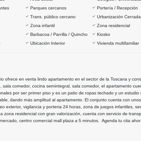
antes
Parques cercanos
Portería / Recepción
Trans. público cercano
Urbanización Cerrada
Zona infantil
Zona residencial
Barbacoa / Parrilla / Quincho
Kiosko
l
Ubicación Interior
Vivienda multifamiliar
rio ofrece en venta lindo apartamento en el sector de la Toscana y con
o, sala comedor, cocina semintegral, sala comedor, el apartamento cue
onales por ser primer piso y es un patio de ropas techado y un estudio 
able, dando más amplitud al apartamento. El conjunto cuenta con unos
 exterior, vigilancia y porteria 24 horas, zona de juegos infantiles, se
a zona residencial con gran valorización, cuenta con servicio de trans
mercado, centro comercial mall plaza a 5 minutos. Agenda tu cita aho