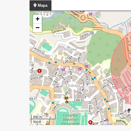
Mapa
+
−
200 m
500 ft