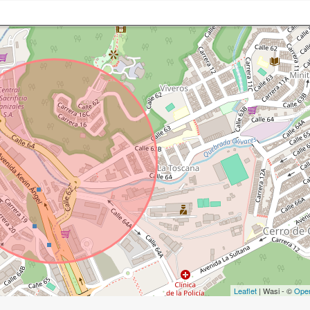
Leaflet
| Wasi - ©
Ope