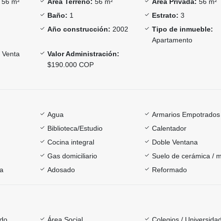
56 m²
Área Terreno:
56 m²
Área Privada:
56 m²
Baño:
1
Estrato:
3
Año construcción:
2002
Tipo de inmueble:
Apartamento
Venta
Valor Administración:
$190.000 COP
Agua
Armarios Empotrados
Biblioteca/Estudio
Calentador
Cocina integral
Doble Ventana
Gas domiciliario
Suelo de cerámica / 
ía
Adosado
Reformado
ado
Área Social
Colegios / Universida