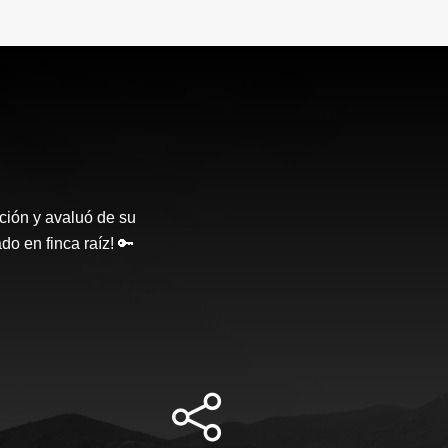
ción y avaluó de su
o en finca raíz! 🔑