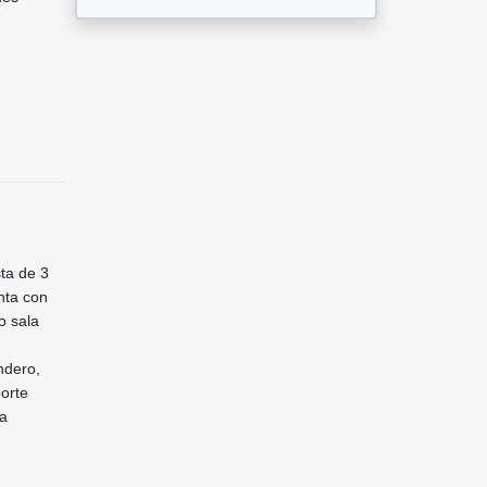
sta de 3
nta con
o sala
ndero,
porte
ra