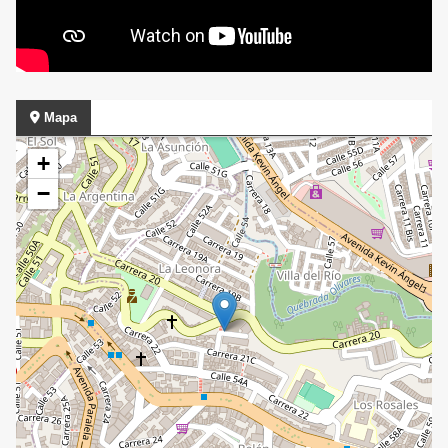
Mapa
+
−