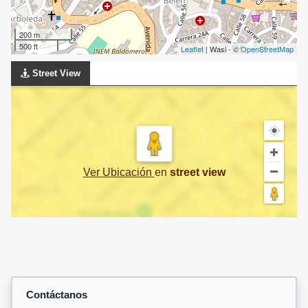
200 m
500 ft
Leaflet
| Wasi - ©
OpenStreetMap
Street View
Ver Ubicación
en
street view
Contáctanos