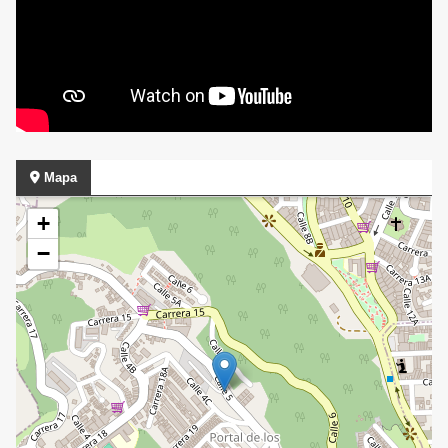
Mapa
+
−