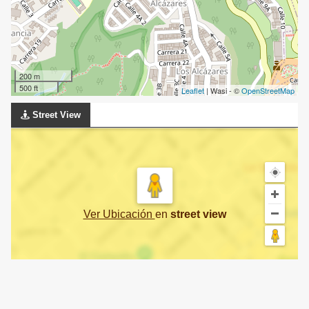
200 m
500 ft
Leaflet
| Wasi - ©
OpenStreetMap
Street View
Ver Ubicación
en
street view