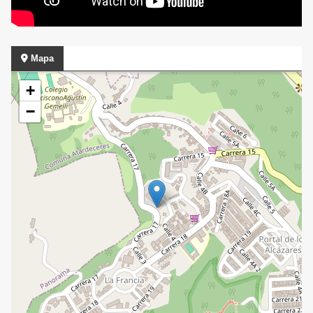
Mapa
+
−