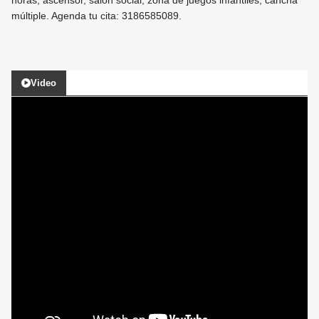
horas, ascensor, salón social, zona de juegos infantiles, cancha
múltiple. Agenda tu cita: 3186585089.
Video