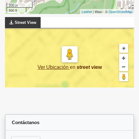
200 m
500 ft
Leaflet
| Wasi - ©
OpenStreetMap
Street View
Ver Ubicación
en
street view
Contáctanos