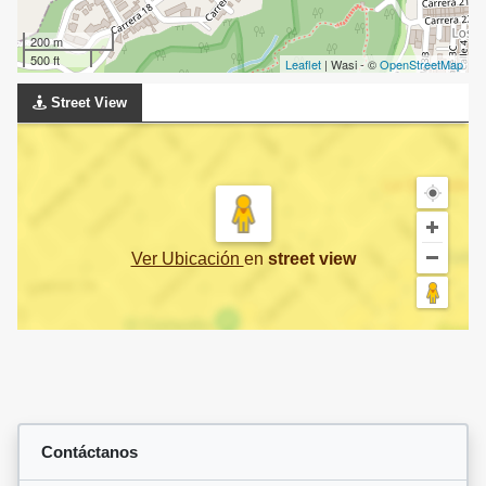
200 m
500 ft
Leaflet
| Wasi - ©
OpenStreetMap
Street View
Ver Ubicación
en
street view
Contáctanos