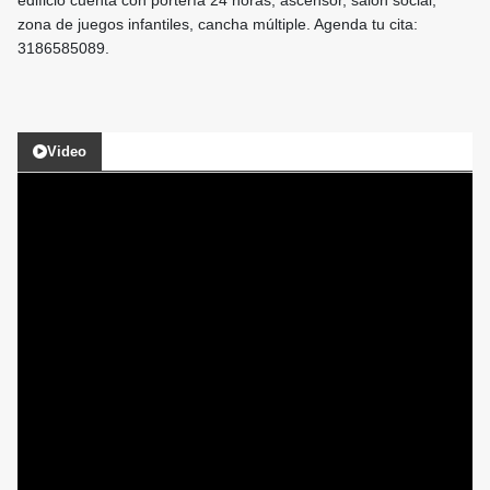
edificio cuenta con portería 24 horas, ascensor, salón social,
zona de juegos infantiles, cancha múltiple. Agenda tu cita:
3186585089.
Video