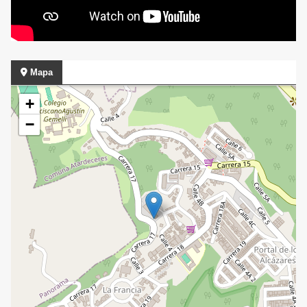
Mapa
+
−