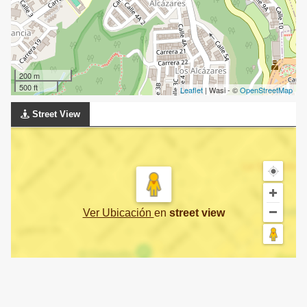
200 m
500 ft
Leaflet
| Wasi - ©
OpenStreetMap
Street View
Ver Ubicación
en
street view