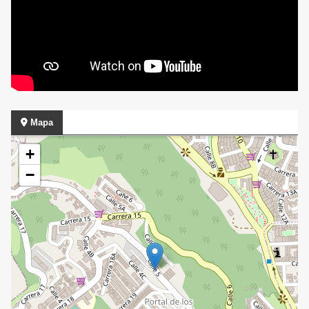
Mapa
+
−