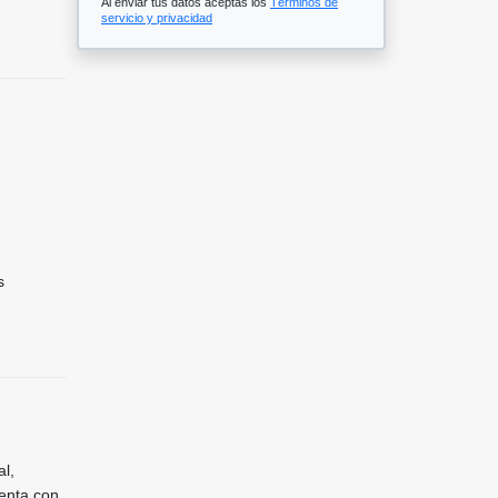
Al enviar tus datos aceptas los
Términos de
servicio y privacidad
s
al,
uenta con