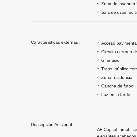
Zona de lavander
Sala de usos múlti
Características externas :
Acceso paviment
Circuito cerrado d
Gimnasio
Trans. público ce
Zona residencial
Cancha de futbol
Luz en la tarde
Descripción Adicional :
AF Capital Inmobilia
elegantes acabados y