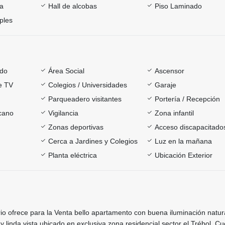
ía
Hall de alcobas
Piso Laminado
ples
ado
Área Social
Ascensor
e TV
Colegios / Universidades
Garaje
Parqueadero visitantes
Portería / Recepción
rcano
Vigilancia
Zona infantil
Zonas deportivas
Acceso discapacitado
Cerca a Jardines y Colegios
Luz en la mañana
Planta eléctrica
Ubicación Exterior
rio ofrece para la Venta bello apartamento con buena iluminación natur
 linda vista ubicado en exclusiva zona residencial sector el Trébol. C