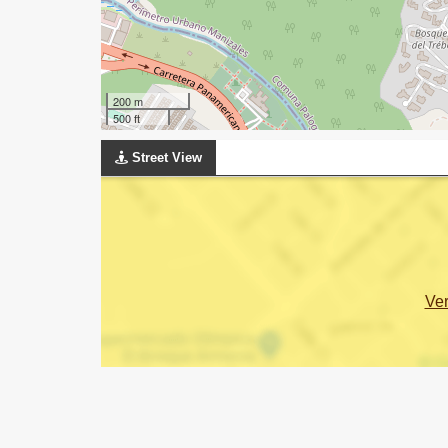
200 m
500 ft
Street View
Ve