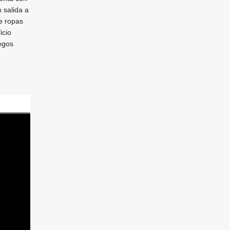
 salida a
de ropas
icio
uegos