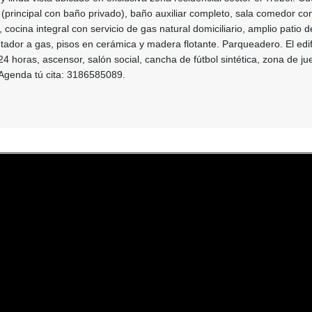
 (principal con baño privado), baño auxiliar completo, sala comedor con
 cocina integral con servicio de gas natural domiciliario, amplio patio 
tador a gas, pisos en cerámica y madera flotante. Parqueadero. El edif
24 horas, ascensor, salón social, cancha de fútbol sintética, zona de j
. Agenda tú cita: 3186585089.