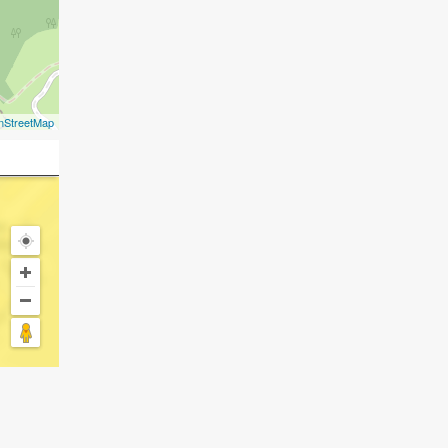
nStreetMap