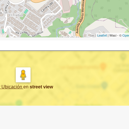
Leaflet
| Wasi - ©
Ope
r Ubicación
en
street view