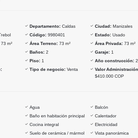
Departamento:
Caldas
Ciudad:
Manizales
Trebol
Código:
9980401
Estado:
Usado
73 m²
Área Terreno:
73 m²
Área Privada:
73 m²
Baños:
2
Garaje:
1
Piso:
1
Año construcción:
2
:
Tipo de negocio:
Venta
Valor Administración
$410.000 COP
Agua
Balcón
Baño en habitación principal
Calentador
Cocina integral
Electricidad
Suelo de cerámica / mármol
Vista panorámica