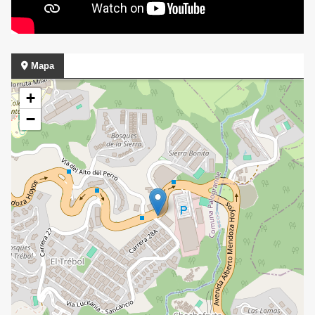
Mapa
+
−