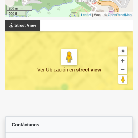
200 m
500 ft
Leaflet
| Wasi - ©
OpenStreetMap
Street View
Ver Ubicación
en
street view
Contáctanos