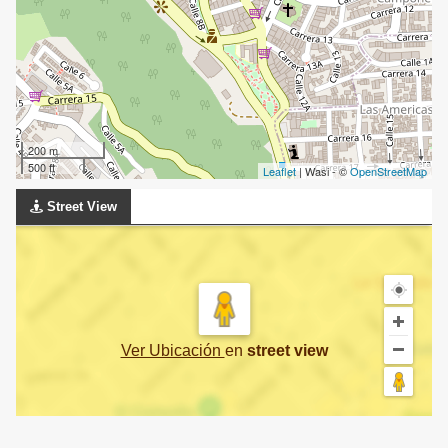
200 m
500 ft
Leaflet
| Wasi - ©
OpenStreetMap
Street View
Ver Ubicación
en
street view