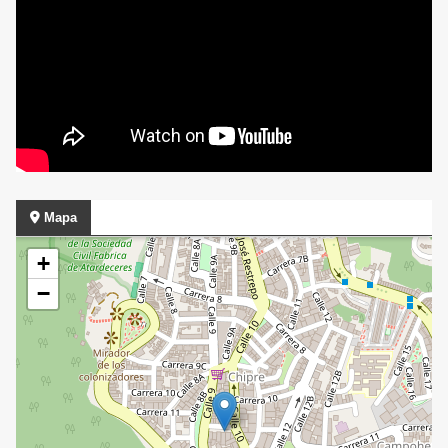
Mapa
+
−