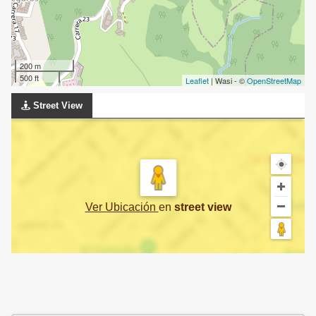
200 m
500 ft
Leaflet
| Wasi - ©
OpenStreetMap
Street View
Ver Ubicación
en
street view