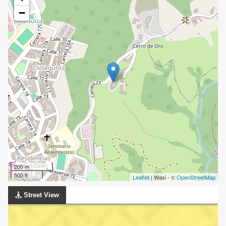
−
200 m
500 ft
Leaflet
| Wasi - ©
OpenStreetMap
Street View