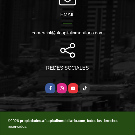
EMAIL
comercial@afcapitalinmobiliario.com
REDES SOCIALES
Facebook
Instagram
YouTube
TikTok
©2026
propiedades.afcapitalinmobiliario.com
, todos los derechos
reservados.