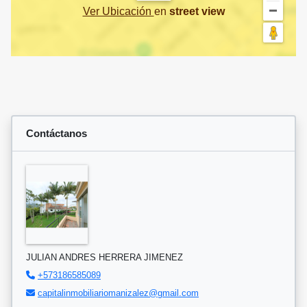
Ver Ubicación
en
street view
Contáctanos
JULIAN ANDRES HERRERA JIMENEZ
+573186585089
capitalinmobiliariomanizalez@gmail.com