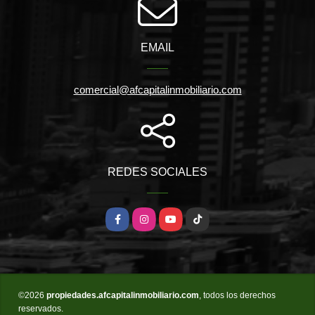
EMAIL
comercial@afcapitalinmobiliario.com
REDES SOCIALES
Facebook
Instagram
YouTube
TikTok
©2026
propiedades.afcapitalinmobiliario.com
, todos los derechos
reservados.