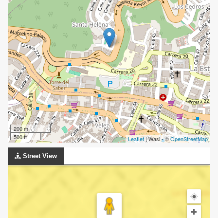
200 m
500 ft
Leaflet
| Wasi - ©
OpenStreetMap
Street View