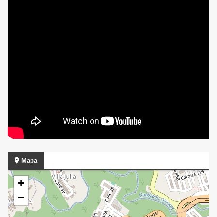
Mapa
+
−