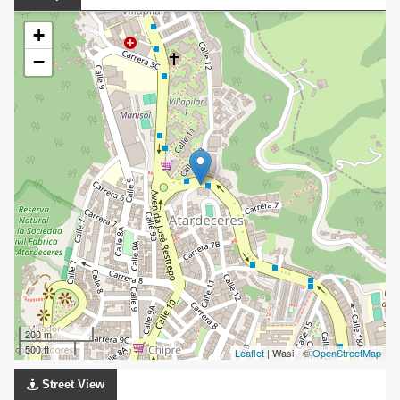
+
−
200 m
500 ft
Leaflet
| Wasi - ©
OpenStreetMap
Street View