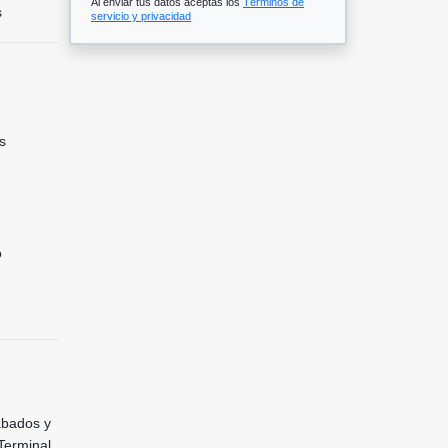
Al enviar tus datos aceptas los
Términos de
s
servicio y privacidad
s
o
abados y
Terminal