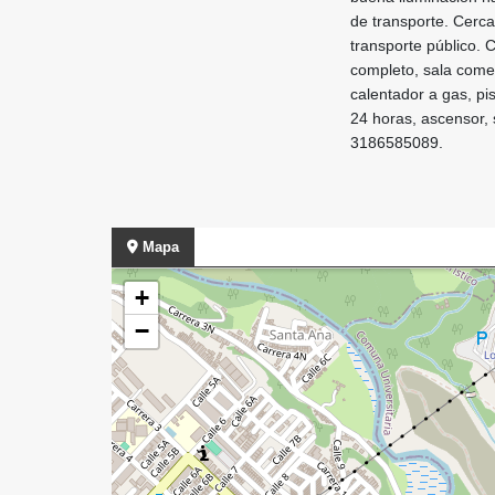
de transporte. Cerca
transporte público. 
completo, sala comed
calentador a gas, p
24 horas, ascensor, s
3186585089.
Mapa
+
−