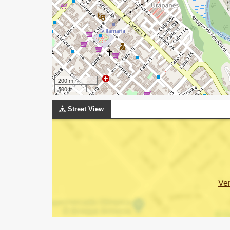
200 m
500 ft
Street View
Ve