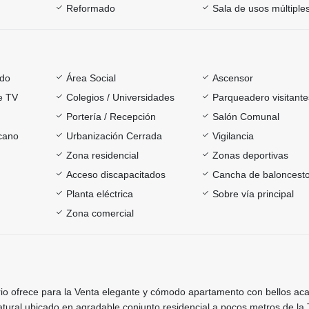
Reformado
Sala de usos múltiple
ado
Área Social
Ascensor
e TV
Colegios / Universidades
Parqueadero visitante
Portería / Recepción
Salón Comunal
rcano
Urbanización Cerrada
Vigilancia
Zona residencial
Zonas deportivas
Acceso discapacitados
Cancha de baloncest
Planta eléctrica
Sobre vía principal
Zona comercial
ario ofrece para la Venta elegante y cómodo apartamento con bellos ac
tural ubicado en agradable conjunto residencial a pocos metros de la 