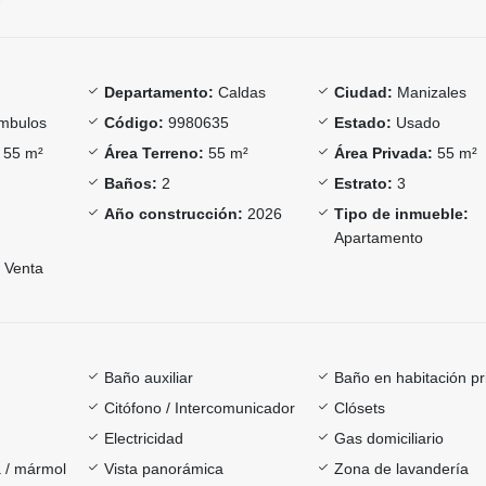
Departamento:
Caldas
Ciudad:
Manizales
mbulos
Código:
9980635
Estado:
Usado
55 m²
Área Terreno:
55 m²
Área Privada:
55 m²
Baños:
2
Estrato:
3
Año construcción:
2026
Tipo de inmueble:
Apartamento
Venta
Baño auxiliar
Baño en habitación pr
Citófono / Intercomunicador
Clósets
Electricidad
Gas domiciliario
 / mármol
Vista panorámica
Zona de lavandería