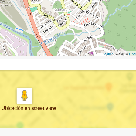
Leaflet
| Wasi - ©
Ope
r Ubicación
en
street view