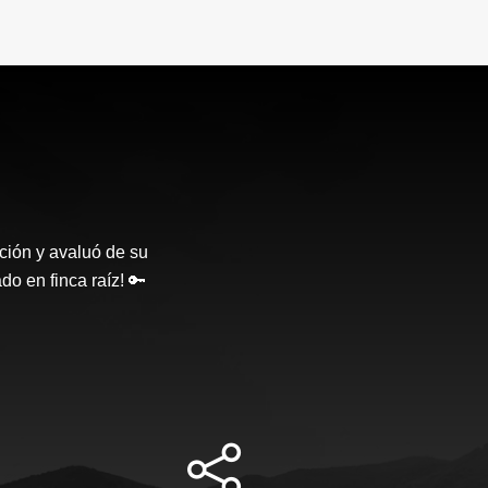
ción y avaluó de su
o en finca raíz! 🔑