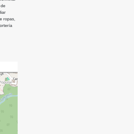
 de
liar
de ropas,
ortería