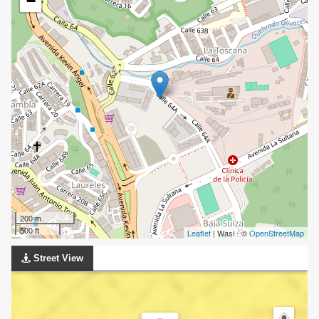
−
200 m
500 ft
Leaflet
| Wasi - ©
OpenStreetMap
Street View