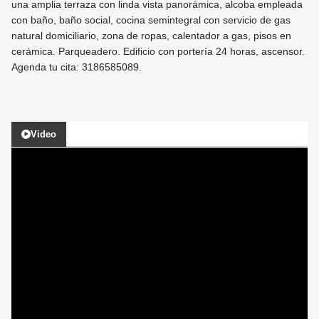
una amplia terraza con linda vista panorámica, alcoba empleada
con baño, baño social, cocina semintegral con servicio de gas
natural domiciliario, zona de ropas, calentador a gas, pisos en
cerámica. Parqueadero. Edificio con portería 24 horas, ascensor.
Agenda tu cita: 3186585089.
Video