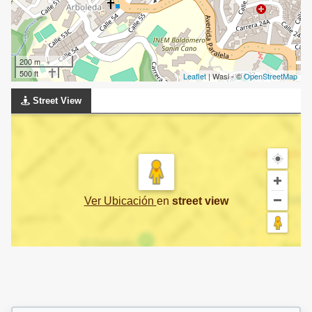
200 m
500 ft
Leaflet
| Wasi - ©
OpenStreetMap
Street View
Ver Ubicación
en
street view