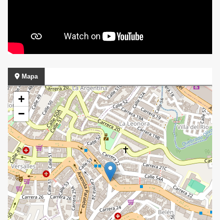
Mapa
+
−