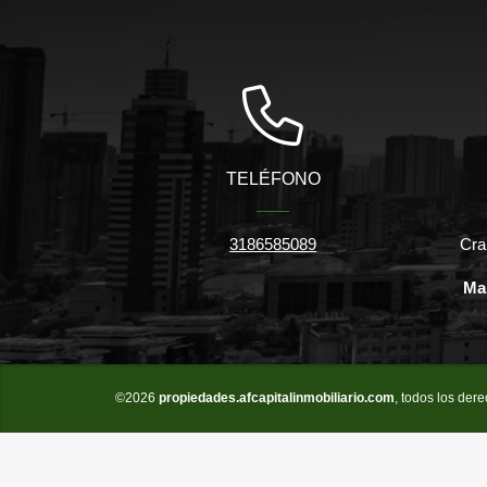
TELÉFONO
3186585089
Cra
Ma
©2026
propiedades.afcapitalinmobiliario.com
, todos los der