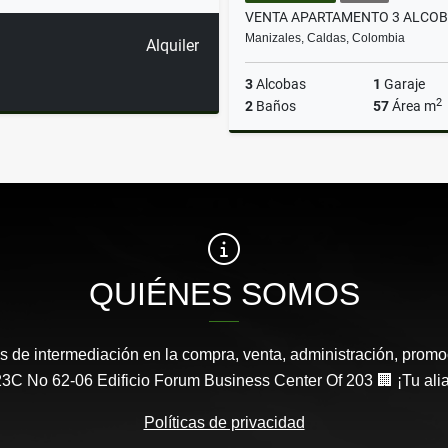
Manizales, Caldas, Colombia
Alquiler
3
Alcobas
1
Garaje
2
2
Baños
57
Área m
$310.000.000
QUIÉNES SOMOS
s de intermediación en la compra, venta, administración, promo
3C No 62-06 Edificio Forum Business Center Of 203 🏢 ¡Tu aliad
Políticas de privacidad