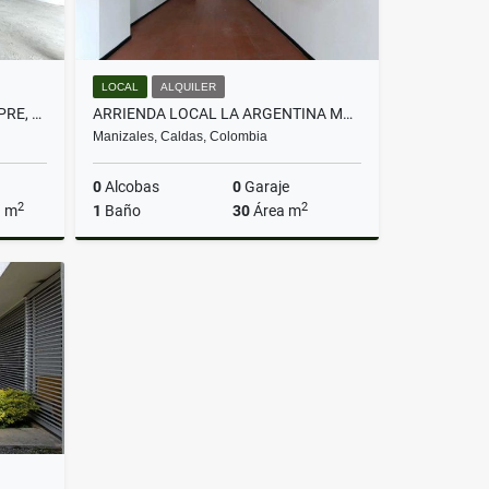
LOCAL
ALQUILER
VENTA LOCAL COMERCIAL, CHIPRE, MANIZALES
ARRIENDA LOCAL LA ARGENTINA MANIZALES
Manizales, Caldas, Colombia
0
Alcobas
0
Garaje
2
2
a m
1
Baño
30
Área m
Venta
Alquiler
$1.300.000