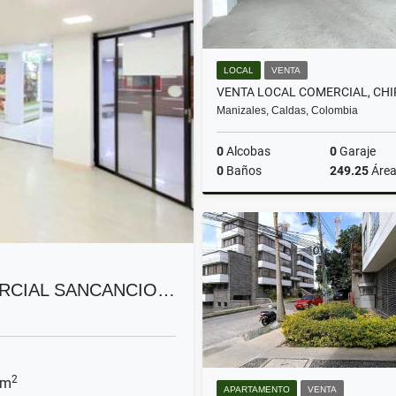
LOCAL
VENTA
Manizales, Caldas, Colombia
0
Alcobas
0
Garaje
0
Baños
249.25
Áre
$1.410.500.000
RCIAL SANCANCIO…
2
 m
APARTAMENTO
VENTA