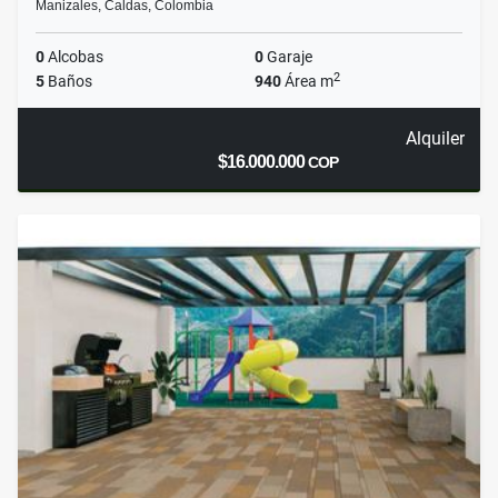
Manizales, Caldas, Colombia
0
Alcobas
0
Garaje
2
5
Baños
940
Área m
Alquiler
$16.000.000
COP