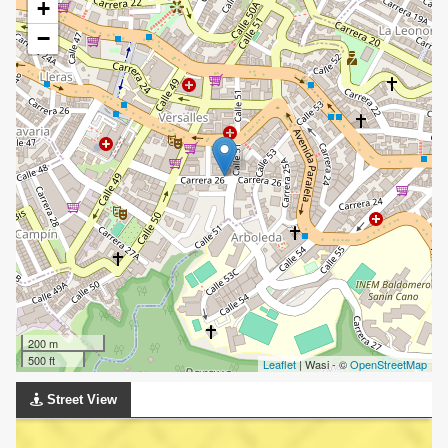
+
−
200 m
500 ft
Leaflet
| Wasi - ©
OpenStreetMap
Street View