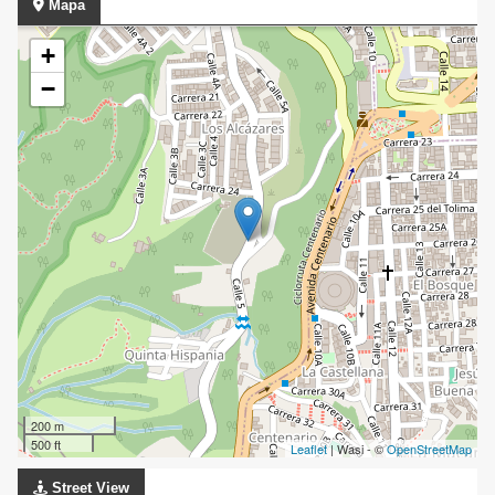
Mapa
+
−
200 m
500 ft
Leaflet
| Wasi - ©
OpenStreetMap
Street View