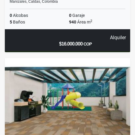
Manizales, Caldas, Colombia
0
Alcobas
0
Garaje
2
5
Baños
940
Área m
Alquiler
$16.000.000
COP