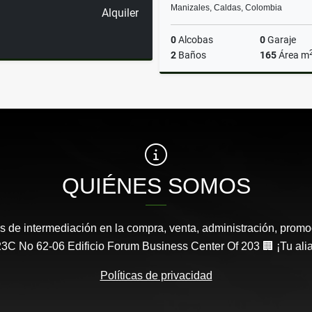
Manizales, Caldas, Colombia
Alquiler
0
Alcobas
0
Garaje
2
Baños
165
Área m
A
$7.000.000
QUIÉNES SOMOS
s de intermediación en la compra, venta, administración, promo
3C No 62-06 Edificio Forum Business Center Of 203 🏢 ¡Tu aliad
Políticas de privacidad