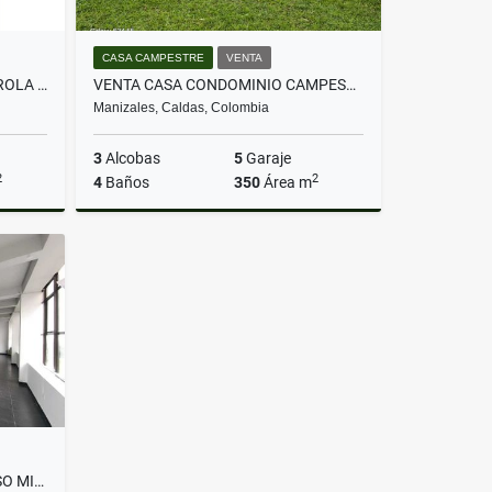
CASA CAMPESTRE
VENTA
VENTA CASA 4 ALCOBAS LA CAROLA MANIZALES
VENTA CASA CONDOMINIO CAMPESTRE EL ROSARIO SAN PEREGRINO MANIZALES
Manizales, Caldas, Colombia
3
Alcobas
5
Garaje
2
2
4
Baños
350
Área m
Venta
Venta
$1.590.000.000
ARRIENDA LOCAL SEGUNDO PISO MILÁN MANIZALES