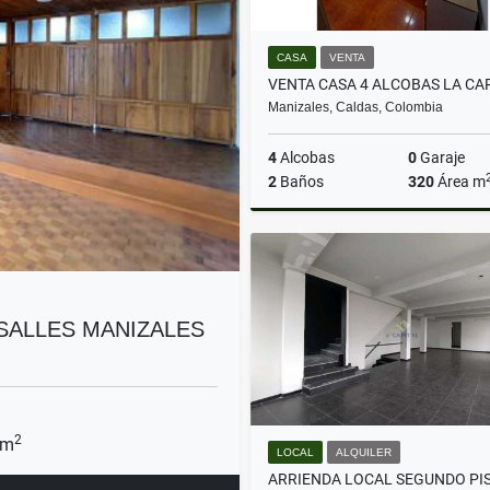
CASA
VENTA
Manizales, Caldas, Colombia
4
Alcobas
0
Garaje
2
Baños
320
Área m
$380.000.000
RSALLES MANIZALES
2
 m
LOCAL
ALQUILER