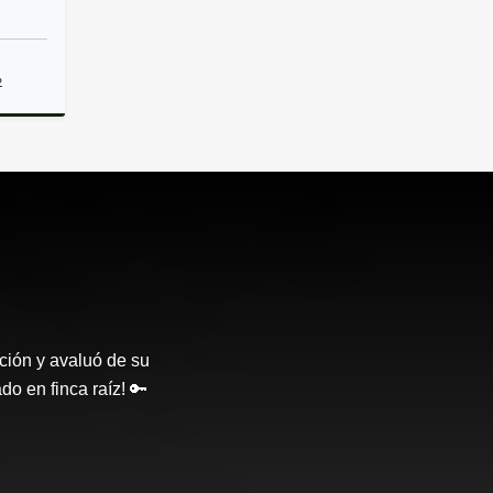
2
lquiler
ción y avaluó de su
o en finca raíz! 🔑