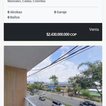
Manizales, Caldas, Colombia
0
Alcobas
0
Garaje
0
Baños
Venta
$2.430.000.000
COP