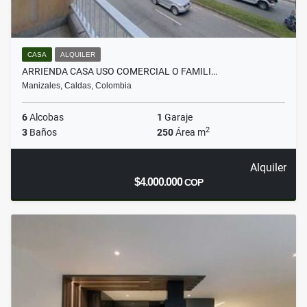
CASA
ALQUILER
ARRIENDA CASA USO COMERCIAL O FAMILI…
Manizales, Caldas, Colombia
6
Alcobas
1
Garaje
2
3
Baños
250
Área m
Alquiler
$4.000.000
COP