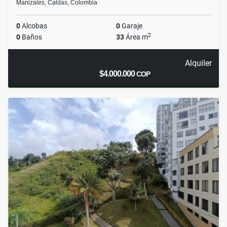
Manizales, Caldas, Colombia
0
Alcobas
0
Garaje
2
0
Baños
33
Área m
Alquiler
$4.000.000
COP