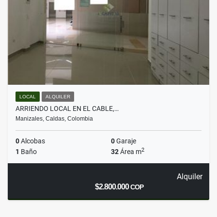
LOCAL
ALQUILER
ARRIENDO LOCAL EN EL CABLE,…
Manizales, Caldas, Colombia
0
Alcobas
0
Garaje
2
1
Baño
32
Área m
Alquiler
$2.800.000
COP