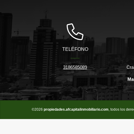
TELÉFONO
3186585089
Cra
Ma
©2026
propiedades.afcapitalinmobiliario.com
, todos los der