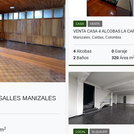
CASA
VENTA
Manizales, Caldas, Colombia
4
Alcobas
0
Garaje
2
Baños
320
Área m
$380.000.000
RSALLES MANIZALES
2
 m
LOCAL
ALQUILER