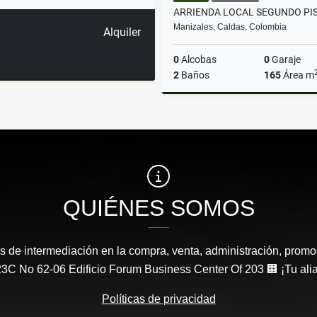
Manizales, Caldas, Colombia
Alquiler
0
Alcobas
0
Garaje
2
Baños
165
Área m
A
$7.000.000
QUIÉNES SOMOS
s de intermediación en la compra, venta, administración, promo
3C No 62-06 Edificio Forum Business Center Of 203 🏢 ¡Tu aliad
Políticas de privacidad