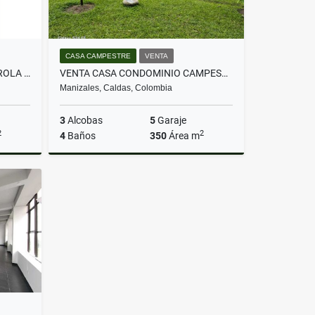
CASA CAMPESTRE
VENTA
VENTA CASA 4 ALCOBAS LA CAROLA MANIZALES
VENTA CASA CONDOMINIO CAMPESTRE EL ROSARIO SAN PEREGRINO MANIZALES
Manizales, Caldas, Colombia
3
Alcobas
5
Garaje
2
2
4
Baños
350
Área m
Venta
Venta
$1.590.000.000