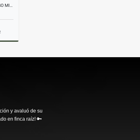
ARRIENDA LOCAL SEGUNDO PISO MILÁN MANIZALES
2
lquiler
ción y avaluó de su
o en finca raíz! 🔑